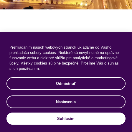
Ubytovací poriadok
Prehliadaním našich webových stránok ukladáme do Vášho
prehliadača súbory cookies. Niektoré sú nevyhnutné na správne
funovanie webu a niektoré slúžia pre analytické a marketingové
Každý hosť, ktorý má záujem byť ubytovaný v hoteli,
účely. Všetky cookies sú plne bezpečné. Prosíme Vás o súhlas
musí byť po príchode do hotela riadne prihlásený na
recepcii, kde predloží platný doklad totožnosti
s ich používaním.
s fotografiou s poskytnutím komplet údajov (meno,
priezvisko, dátum narodenia, číslo dokladu a adresa
trvalého bydliska). V prípade potreby môže hotel žiadať
Odmietnuť
o doplnenie emailovej adresy, prípadne telefónneho
čísla. Hotel nie je povinný ubytovať hosťa, ktorý
nepreukáže svoju totožnosť.
Nastavenia
Súhlasím
Hostia sú povinní dodržiavať Ubytovací poriadok hotela.
V prípade porušenia ubytovacieho poriadku, má hotel