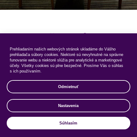
Reštaurácia
Prehliadaním našich webových stránok ukladáme do Vášho
prehliadača súbory cookies. Niektoré sú nevyhnutné na správne
Hotelová reštaurácia s kapacitou
140 miest
na
funovanie webu a niektoré slúžia pre analytické a marketingové
sedenie sa sústreďuje predovšetkým na čerstvosť
účely. Všetky cookies sú plne bezpečné. Prosíme Vás o súhlas
surovín a sezónne suroviny. Team našich kuchárov je
s ich používaním.
pripravený vyjsť v ústrety vašim požiadavkám -
bezlepková, vegetariánska, vegánska či
Odmietnuť
bezlaktózová strava je pre nás samozrejmosťou.
Nastavenia
Je vhodným miestom pre posedenie s obchodnými
partnermi, či vychutnanie si príjemnej atmosféry s
priateľmi a rodinou. Po prepojení reštaurácie s
Súhlasím
Banquetovou miestnosťou vzniká kompaktný